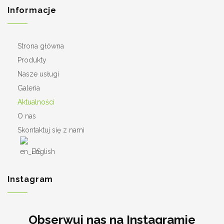
Informacje
Strona główna
Produkty
Nasze usługi
Galeria
Aktualności
O nas
Skontaktuj się z nami
English
Instagram
Obserwuj nas na Instagramie