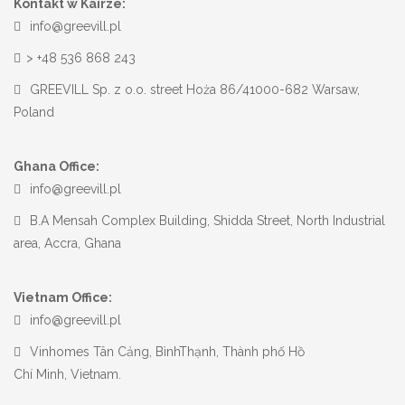
Kontakt w Kairze:
info@greevill.pl
> +48 536 868 243
GREEVILL Sp. z o.o. street Hoża 86/41000-682 Warsaw,
Poland
Ghana Office:
info@greevill.pl
B.A Mensah Complex Building, Shidda Street, North Industrial
area, Accra, Ghana
Vietnam Office:
info@greevill.pl
Vinhomes Tân Cảng, BìnhThạnh, Thành phố Hồ
Chí Minh, Vietnam.