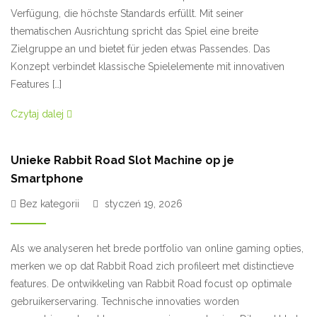
Verfügung, die höchste Standards erfüllt. Mit seiner
thematischen Ausrichtung spricht das Spiel eine breite
Zielgruppe an und bietet für jeden etwas Passendes. Das
Konzept verbindet klassische Spielelemente mit innovativen
Features […]
Czytaj dalej
Unieke Rabbit Road Slot Machine op je
Smartphone
Bez kategorii
styczeń 19, 2026
Als we analyseren het brede portfolio van online gaming opties,
merken we op dat Rabbit Road zich profileert met distinctieve
features. De ontwikkeling van Rabbit Road focust op optimale
gebruikerservaring. Technische innovaties worden