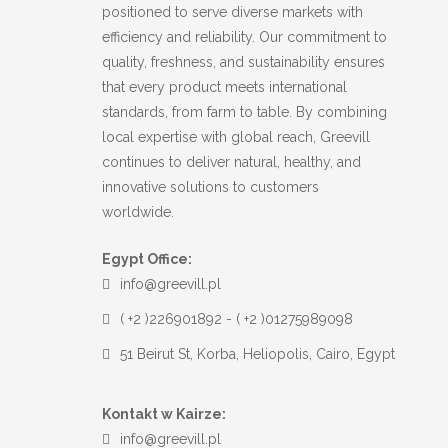
positioned to serve diverse markets with
efficiency and reliability. Our commitment to
quality, freshness, and sustainability ensures
that every product meets international
standards, from farm to table. By combining
local expertise with global reach, Greevill
continues to deliver natural, healthy, and
innovative solutions to customers
worldwide.
Egypt Office:
info@greevill.pl
( +2 )226901892 - ( +2 )01275989098
51 Beirut St, Korba, Heliopolis, Cairo, Egypt
Kontakt w Kairze:
info@greevill.pl