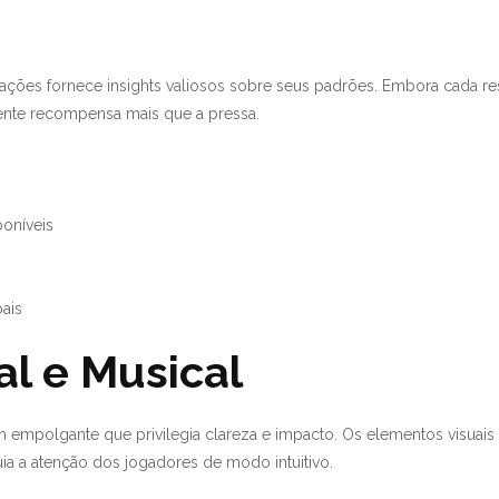
ações fornece insights valiosos sobre seus padrões. Embora cada resu
mente recompensa mais que a pressa.
poníveis
oais
l e Musical
m empolgante que privilegia clareza e impacto. Os elementos visua
uia a atenção dos jogadores de modo intuitivo.