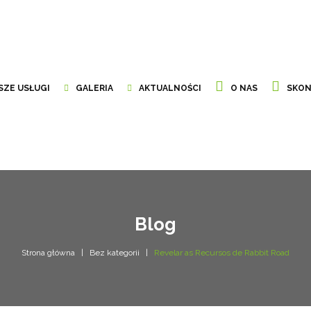
SZE USŁUGI
GALERIA
AKTUALNOŚCI
O NAS
SKON
Blog
Strona główna
Bez kategorii
Revelar as Recursos de Rabbit Road