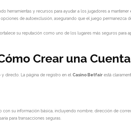
do herramientas y recursos para ayudar a los jugadores a mantener e
d y opciones de autoexclusión, asegurando que el juego permanezca d
ortalece su reputación como uno de los lugares más seguros para apo
 Cómo Crear una Cuenta 
 y directo. La página de registro en el
Casino Betfair
está clarament
 con su información básica, incluyendo nombre, dirección de correo
esaria para transacciones seguras.