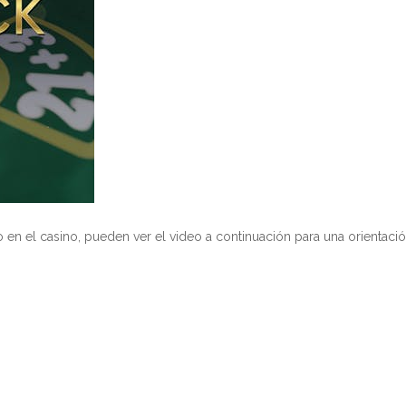
en el casino, pueden ver el video a continuación para una orientaci