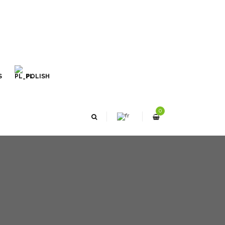
S
POLISH
0