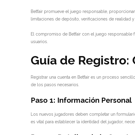
Betfair promueve el juego responsable, proporcionan
limitaciones de depósito, verificaciones de realida
El compromiso de Betfair con el juego responsable f
usuarios.
Guía de Registro:
Registrar una cuenta en Betfair es un proceso sencillo
de los pasos necesarios.
Paso 1: Información Personal
Los nuevos jugadores deben completar un formulario
es vital para establecer la identidad del jugador, nec