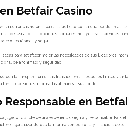
n Betfair Casino
n cualquier casino en línea es la facilidad con la que pueden realizar
cia del usuario. Las opciones comunes incluyen transferencias bancar
nsacciones rápidas y seguras.
lizadas para satisfacer mejor las necesidades de sus jugadores inter
icional de anonimato y seguridad.
o con la transparencia en las transacciones. Todos los límites y tar
a tomar decisiones informadas al manejar sus fondos.
 Responsable en Betfai
cada jugador disfrute de una experiencia segura y responsable. Para 
actores, garantizando que la información personal y financiera de lo