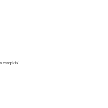
ón completa:]