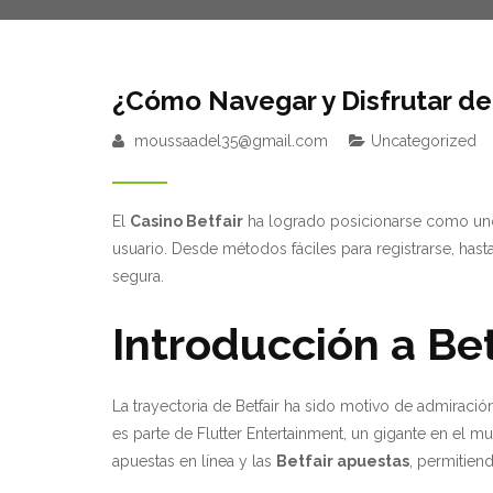
¿Cómo Navegar y Disfrutar del
moussaadel35@gmail.com
Uncategorized
El
Casino Betfair
ha logrado posicionarse como uno d
usuario. Desde métodos fáciles para registrarse, hast
segura.
Introducción a Bet
La trayectoria de Betfair ha sido motivo de admiració
es parte de Flutter Entertainment, un gigante en el m
apuestas en línea y las
Betfair apuestas
, permitien