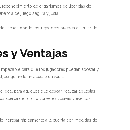
l reconocimiento de organismos de licencias de
riencia de juego segura y justa.
estacada donde los jugadores pueden disfrutar de
es y Ventajas
vil impecable para que los jugadores puedan apostar y
id, asegurando un acceso universal.
ace ideal para aquellos que desean realizar apuestas
ados acerca de promociones exclusivas y eventos
de ingresar rápidamente a la cuenta con medidas de