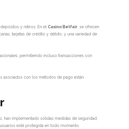
 depósitos y retiros. En el
Casino Betfair
, se ofrecen
ias, tarjetas de crédito y débito, y una variedad de
nacionales, permitiendo incluso transacciones con
ifas asociados con los métodos de pago están
r
ello, han implementado sólidas medidas de seguridad,
s usuarios esté protegida en todo momento.