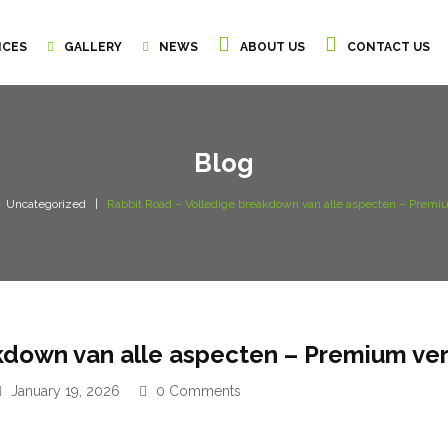
ICES
GALLERY
NEWS
ABOUT US
CONTACT US
Blog
Uncategorized
Rabbit Road – Volledige breakdown van alle aspecten – Premi
kdown van alle aspecten – Premium ver
January 19, 2026
0 Comments