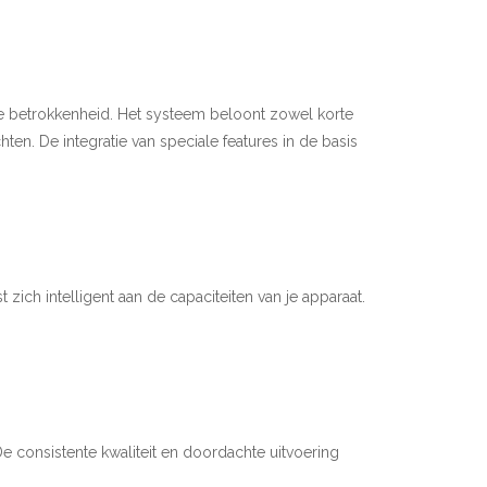
de betrokkenheid. Het systeem beloont zowel korte
en. De integratie van speciale features in de basis
t zich intelligent aan de capaciteiten van je apparaat.
 De consistente kwaliteit en doordachte uitvoering