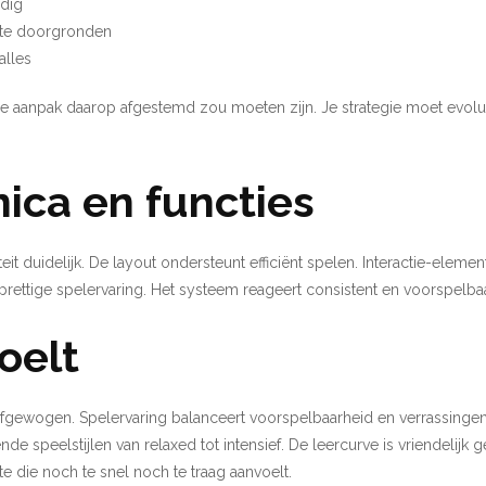
odig
te doorgronden
alles
 je aanpak daarop afgestemd zou moeten zijn. Je strategie moet evo
ca en functies
it duidelijk. De layout ondersteunt efficiënt spelen. Interactie-eleme
prettige spelervaring. Het systeem reageert consistent en voorspelbaa
oelt
afgewogen. Spelervaring balanceert voorspelbaarheid en verrassing
nde speelstijlen van relaxed tot intensief. De leercurve is vriendeli
die noch te snel noch te traag aanvoelt.