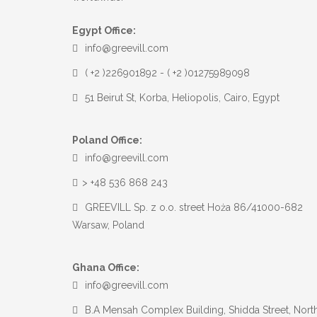
Egypt Office:
info@greevill.com
( +2 )226901892 - ( +2 )01275989098
51 Beirut St, Korba, Heliopolis, Cairo, Egypt
Poland Office:
info@greevill.com
> +48 536 868 243
GREEVILL Sp. z o.o. street Hoża 86/41000-682
Warsaw, Poland
Ghana Office:
info@greevill.com
B.A Mensah Complex Building, Shidda Street, Nort