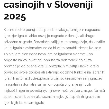
casinojih v Sloveniji
2025
Kazino redno ponuja tudi posebne akcije, turnirje in nagradne
igre, kjer igralci lahko osvojijo nagrade v denarju ali druge
privlačne nagrade. Brezplačni vrtljaji vam omogočajo, da zavrtite
koluti igralnih avtomatov, ne da bi za to porabili denar. Ko se v
zbirko igralnice doda nova igra na igralnem avtomatu, so
pogosto na voljo kot del bonusa za dobrodošlico ali za
promocijo določene igre. Z brezplačnimi vrtljaji lahko igralci
povečajo svoje dobitke ali aktivirajo dodatne funkcije na izbranih
igralnih avtomatih. Brezplačni vrtljaji so uresničitev sanj igralcev
na igralnih avtomatih, saj jim omogočajo igranje njihovih
najljubših iger in povečujejo njihove možnosti za zmago. Na naši
spletni strani boste našli seznam najboljših spletnih igralnic in
iger, ki jih lahko tam igrate.