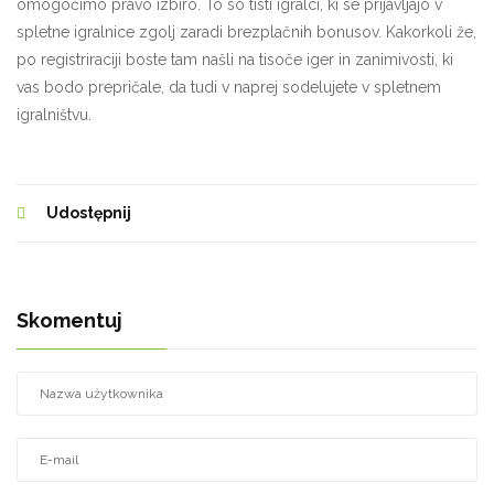
omogočimo pravo izbiro. To so tisti igralci, ki se prijavljajo v
spletne igralnice zgolj zaradi brezplačnih bonusov. Kakorkoli že,
po registriraciji boste tam našli na tisoče iger in zanimivosti, ki
vas bodo prepričale, da tudi v naprej sodelujete v spletnem
igralništvu.
Udostępnij
Skomentuj