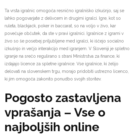
Ta vrsta igralnic omogoča resnično igralniško izkušnjo, saj se
lahko pogovarjate z delivcem in drugimi igralci. Igre, kot so
ruleta, blackjack, poker in baccarat, so na voljo v živo, kar
povečuje občutek, da ste v pravi igralnici. Igralnice z igrami v
živo so še posebej priljubljene med igralci, ki iščejo socialno
izkušnjo in večjo interakcijo med igranjem. V Sloveniji je spletno
igranje na srečo regulirano s strani Ministrstva za finance, ki
izdajajo licence za spletne igralnice. Vse igralnice, ki želijo
delovati na slovenskem trgu, morajo pridobiti ustrezno licenco,
ki jim omogoča zakonito ponudbo svojih storitev.
Pogosto zastavljena
vprašanja – Vse o
najboljših online