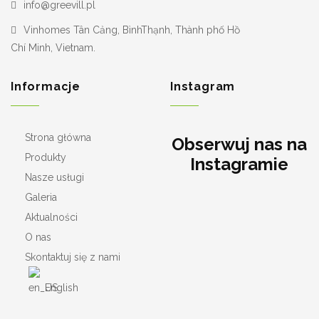
info@greevill.pl
Vinhomes Tân Cảng, BìnhThạnh, Thành phố Hồ
Chí Minh, Vietnam.
Informacje
Instagram
Strona główna
Obserwuj nas na
Produkty
Instagramie
Nasze usługi
Galeria
Aktualności
O nas
Skontaktuj się z nami
English