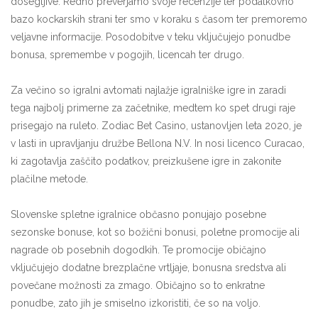
dosegljive. Redno preverjamo svoje recenzije ter podatkovno
bazo kockarskih strani ter smo v koraku s časom ter premoremo
veljavne informacije. Posodobitve v teku vključujejo ponudbe
bonusa, spremembe v pogojih, licencah ter drugo.
Za večino so igralni avtomati najlažje igralniške igre in zaradi
tega najbolj primerne za začetnike, medtem ko spet drugi raje
prisegajo na ruleto. Zodiac Bet Casino, ustanovljen leta 2020, je
v lasti in upravljanju družbe Bellona N.V. In nosi licenco Curacao,
ki zagotavlja zaščito podatkov, preizkušene igre in zakonite
plačilne metode.
Slovenske spletne igralnice občasno ponujajo posebne
sezonske bonuse, kot so božični bonusi, poletne promocije ali
nagrade ob posebnih dogodkih. Te promocije običajno
vključujejo dodatne brezplačne vrtljaje, bonusna sredstva ali
povečane možnosti za zmago. Običajno so to enkratne
ponudbe, zato jih je smiselno izkoristiti, če so na voljo.