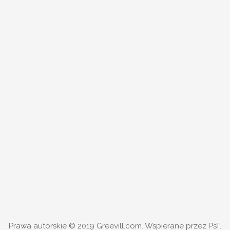
Prawa autorskie © 2019
Greevill.com
. Wspierane przez PsT.