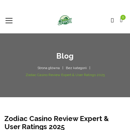
0
Blog
Strona główna
Bez kategorii
Zodiac Casino Review Expert & User Ratings 2025
Zodiac Casino Review Expert &
User Ratings 2025