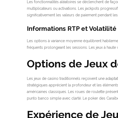
Les fonctionnalités aléatoires se déclenchent de faço
multiplicateurs ou activations. Les jackpots progress
significativement les valeurs de paiement pendant les
Informations RTP et Volatilité
Les options à variance moyenne équilibrent habilement
fréquents prolongeant les sessions. Les jeux à haute 
Options de Jeux d
Les jeux de casino traditionnels reçoivent une adap
stratégiques apprécient la profondeur et les élément
américaines classiques. Les roues de roulette présent
punto banco simple avec clarté. Le poker des Caraïb
Expérience de Jeu