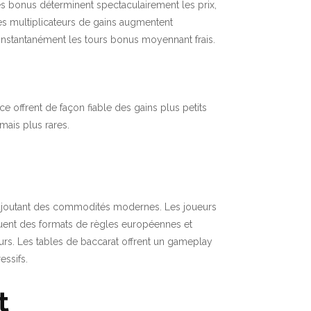
es bonus déterminent spectaculairement les prix,
Les multiplicateurs de gains augmentent
t instantanément les tours bonus moyennant frais.
e offrent de façon fiable des gains plus petits
mais plus rares.
n ajoutant des commodités modernes. Les joueurs
luent des formats de règles européennes et
eurs. Les tables de baccarat offrent un gameplay
ssifs.
t