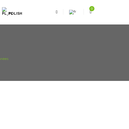
0
POLISH
onnées