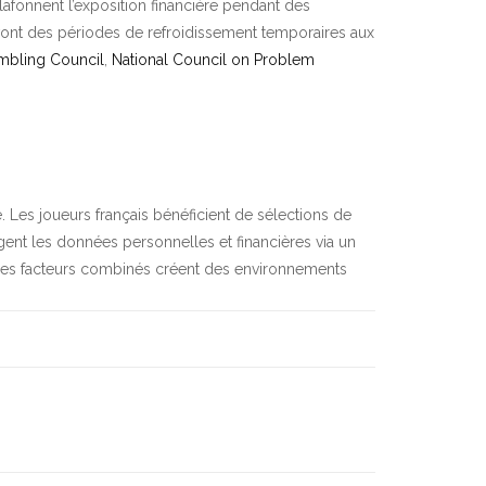
fonnent l’exposition financière pendant des
 vont des périodes de refroidissement temporaires aux
mbling Council
,
National Council on Problem
. Les joueurs français bénéficient de sélections de
ent les données personnelles et financières via un
. Les facteurs combinés créent des environnements