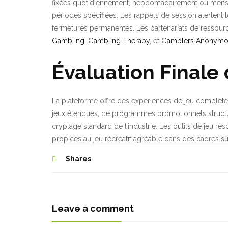
fixées quotidiennement, hebdomadairement ou mensuel
périodes spécifiées. Les rappels de session alertent
fermetures permanentes. Les partenariats de ressour
Gambling
,
Gambling Therapy
, et
Gamblers Anonymo
Évaluation Finale
La plateforme offre des expériences de jeu complètes é
jeux étendues, de programmes promotionnels structuré
cryptage standard de l’industrie. Les outils de jeu 
propices au jeu récréatif agréable dans des cadres sû
Shares
Leave a comment