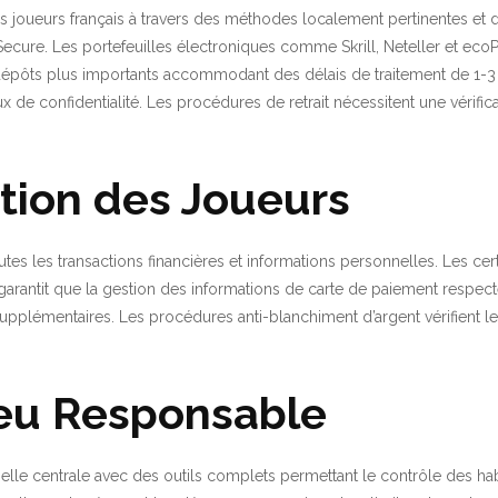
es joueurs français à travers des méthodes localement pertinentes et d
 Secure. Les portefeuilles électroniques comme Skrill, Neteller et eco
épôts plus importants accommodant des délais de traitement de 1-3 
 de confidentialité. Les procédures de retrait nécessitent une vérifica
ction des Joueurs
es les transactions financières et informations personnelles. Les cer
arantit que la gestion des informations de carte de paiement respecte 
pplémentaires. Les procédures anti-blanchiment d’argent vérifient le
eu Responsable
nelle centrale avec des outils complets permettant le contrôle des ha