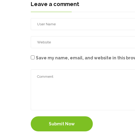
Leave a comment
Save my name, email, and website in this bro
Submit Now