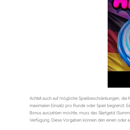
Achtet auch auf mögliche Spielbeschränkungen, die fe
maximalen Einsatz pro Runde oder Spiel begrenzt. E
Bonus auszahlen möchte, muss das Startgeld (Summe a
Verfügung. Diese Vorgaben können den einen oder an