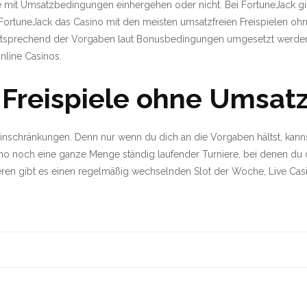
le mit Umsatzbedingungen einhergehen oder nicht. Bei FortuneJack gib
ortuneJack das Casino mit den meisten umsatzfreien Freispielen oh
 entsprechend der Vorgaben laut Bonusbedingungen umgesetzt werden
nline Casinos.
0 Freispiele ohne Umsa
Einschränkungen. Denn nur wenn du dich an die Vorgaben hältst, kan
o noch eine ganze Menge ständig laufender Turniere, bei denen du d
ren gibt es einen regelmäßig wechselnden Slot der Woche, Live Casi