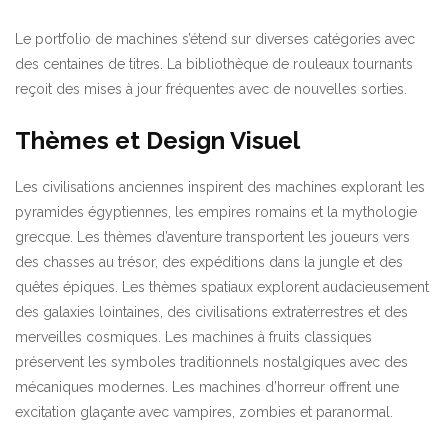
Le portfolio de machines s’étend sur diverses catégories avec
des centaines de titres. La bibliothèque de rouleaux tournants
reçoit des mises à jour fréquentes avec de nouvelles sorties.
Thèmes et Design Visuel
Les civilisations anciennes inspirent des machines explorant les
pyramides égyptiennes, les empires romains et la mythologie
grecque. Les thèmes d’aventure transportent les joueurs vers
des chasses au trésor, des expéditions dans la jungle et des
quêtes épiques. Les thèmes spatiaux explorent audacieusement
des galaxies lointaines, des civilisations extraterrestres et des
merveilles cosmiques. Les machines à fruits classiques
préservent les symboles traditionnels nostalgiques avec des
mécaniques modernes. Les machines d’horreur offrent une
excitation glaçante avec vampires, zombies et paranormal.