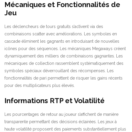
Mécaniques et Fonctionnalités de
Jeu
Les déclencheurs de tours gratuits s’activent via des
combinaisons scatter avec améliorations. Les symboles en
cascade éliminent les gagnants en introduisant de nouvelles
icônes pour des séquences. Les mécaniques Megaways créent
dynamiquement des milliers de combinaisons gagnantes. Les
mécaniques de collection rassemblent systématiquement des
symboles spéciaux déverrouillant des récompenses. Les
fonctionnalités de pari permettent de risquer les gains récents
pour des multiplicateurs plus élevés.
Informations RTP et Volatilité
Les pourcentages de retour au joueur s’affichent de manière
transparente permettant des décisions éclairées. Les jeux à
haute volatilité proposent des paiements substantiellement plus