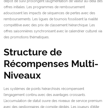
dépôt de suivi prolongent l’augmentation de valeur au-delà des
offres initiales. Les programmes de remboursement
adoucissent les impacts de séquences de pertes avec des
remboursements. Les ligues de tournois fossilisent la rivalité
compétitive avec des prix de classement hiérarchique. Les
offres saisonnières synchronisent avec le calendrier culturel via
des promotions thématiques.
Structure de
Récompenses Multi-
Niveaux
Les systèmes de points hiérarchisés récompensent
l’engagement continu avec des avantages croissants.
L’accumulation de statut ouvre des niveaux de service premium
avec des gestionnaires de compte dédiés. Les joueurs d’élite