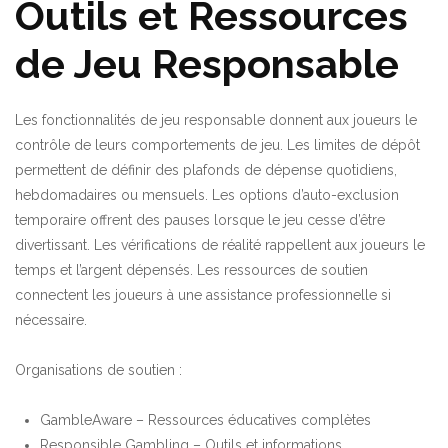
Outils et Ressources
de Jeu Responsable
Les fonctionnalités de jeu responsable donnent aux joueurs le
contrôle de leurs comportements de jeu. Les limites de dépôt
permettent de définir des plafonds de dépense quotidiens,
hebdomadaires ou mensuels. Les options d’auto-exclusion
temporaire offrent des pauses lorsque le jeu cesse d’être
divertissant. Les vérifications de réalité rappellent aux joueurs le
temps et l’argent dépensés. Les ressources de soutien
connectent les joueurs à une assistance professionnelle si
nécessaire.
Organisations de soutien :
GambleAware
– Ressources éducatives complètes
Responsible Gambling
– Outils et informations