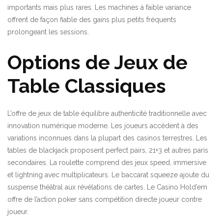
importants mais plus rares. Les machines à faible variance
offrent de façon fiable des gains plus petits fréquents
prolongeant les sessions.
Options de Jeux de
Table Classiques
L’offre de jeux de table équilibre authenticité traditionnelle avec
innovation numérique moderne. Les joueurs accèdent à des
variations inconnues dans la plupart des casinos terrestres. Les
tables de blackjack proposent perfect pairs, 21+3 et autres paris
secondaires. La roulette comprend des jeux speed, immersive
et lightning avec multiplicateurs. Le baccarat squeeze ajoute du
suspense théâtral aux révélations de cartes. Le Casino Hold’em
offre de l’action poker sans compétition directe joueur contre
joueur.