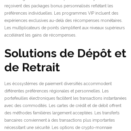
reçoivent des packages bonus personnalisés reflétant les
préférences individuelles. Les programmes VIP incluent des
expériences exclusives au-delà des récompenses monétaires.
Les multiplicateurs de points s’amplifient aux niveaux supérieurs
accélérant les gains de récompenses.
Solutions de Dépôt et
de Retrait
Les écosystèmes de paiement diversifiés accommodent
différentes préférences régionales et personnelles. Les
portefeuilles électroniques facilitent les transactions instantanées
avec des commodités. Les cartes de crédit et de débit offrent
des méthodes familières largement acceptées. Les transferts
bancaires conviennent à des transactions plus importantes
nécessitant une sécurité. Les options de crypto-monnaie