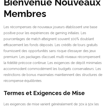
Bienvenue Nouveaux
Membres
Les récompenses de nouveaux joueurs établissent une base
positive pour les expériences de gaming initiales. Les
pourcentages de match atteignent souvent 100% doublant
efficacement les fonds déposés. Les crédits de tours gratuits
fournissent des opportunités sans risque d’essayer des jeux
premium. Les packages d’accueil multi-niveaux récompensent
la fidélité précoce continue. Les exigences de dépôt minimales
accommodent commodément les budgets conservateurs. Les
restrictions de bonus maximales maintiennent des structures de
récompense équilibrées.
Termes et Exigences de Mise
Les exigences de mise varient généralement de 30x à 50x les