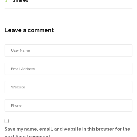
Shares
Leave a comment
Save my name, email, and website in this browser for the
next time I comment.