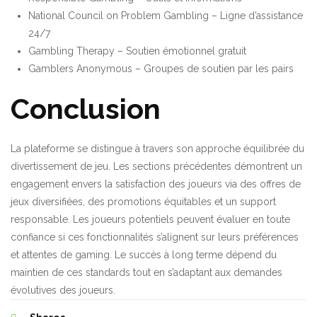
National Council on Problem Gambling
– Ligne d’assistance
24/7
Gambling Therapy
– Soutien émotionnel gratuit
Gamblers Anonymous
– Groupes de soutien par les pairs
Conclusion
La plateforme se distingue à travers son approche équilibrée du
divertissement de jeu. Les sections précédentes démontrent un
engagement envers la satisfaction des joueurs via des offres de
jeux diversifiées, des promotions équitables et un support
responsable. Les joueurs potentiels peuvent évaluer en toute
confiance si ces fonctionnalités s’alignent sur leurs préférences
et attentes de gaming. Le succès à long terme dépend du
maintien de ces standards tout en s’adaptant aux demandes
évolutives des joueurs.