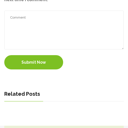
Submit Now
Related Posts