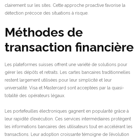
clairement sur les sites. Cette approche proactive favorise la
détection précoce des situations à risque.
Méthodes de
transaction financière
Les plateformes suisses offrent une variété de solutions pour
gérer les dépôts et retraits. Les cartes bancaires traditionnelles
restent largement utilisées pour leur simplicité et leur
universalité. Visa et Mastercard sont acceptées par la quasi-
totalité des opérateurs légaux.
Les portefeuilles électroniques gagnent en popularité grâce à
leur rapidité d’exécution. Ces services intermédiaires protègent
les informations bancaires des utilisateurs tout en accélérant les
transactions. Leur adoption croissante témoigne de l’évolution