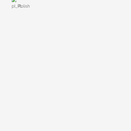
Polish