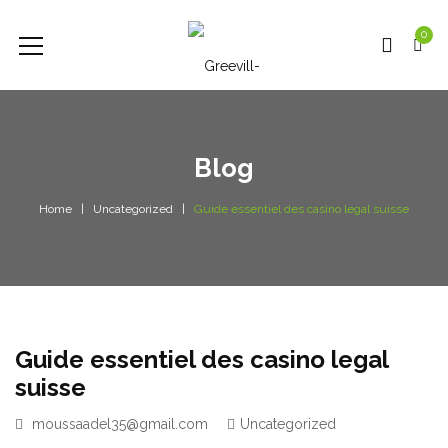
0
Blog
Home
Uncategorized
Guide essentiel des casino legal suisse
Guide essentiel des casino legal
suisse
moussaadel35@gmail.com
Uncategorized