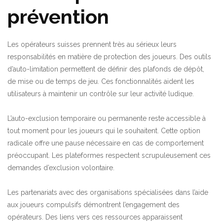
prévention
Les opérateurs suisses prennent très au sérieux leurs
responsabilités en matière de protection des joueurs. Des outils
d’auto-limitation permettent de définir des plafonds de dépôt,
de mise ou de temps de jeu. Ces fonctionnalités aident les
utilisateurs à maintenir un contrôle sur leur activité ludique.
L’auto-exclusion temporaire ou permanente reste accessible à
tout moment pour les joueurs qui le souhaitent. Cette option
radicale offre une pause nécessaire en cas de comportement
préoccupant. Les plateformes respectent scrupuleusement ces
demandes d’exclusion volontaire.
Les partenariats avec des organisations spécialisées dans l’aide
aux joueurs compulsifs démontrent l’engagement des
opérateurs. Des liens vers ces ressources apparaissent