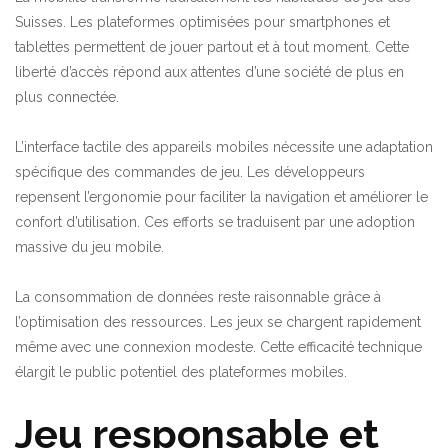
Suisses. Les plateformes optimisées pour smartphones et
tablettes permettent de jouer partout et à tout moment. Cette
liberté d’accès répond aux attentes d’une société de plus en
plus connectée.
L’interface tactile des appareils mobiles nécessite une adaptation
spécifique des commandes de jeu. Les développeurs
repensent l’ergonomie pour faciliter la navigation et améliorer le
confort d’utilisation. Ces efforts se traduisent par une adoption
massive du jeu mobile.
La consommation de données reste raisonnable grâce à
l’optimisation des ressources. Les jeux se chargent rapidement
même avec une connexion modeste. Cette efficacité technique
élargit le public potentiel des plateformes mobiles.
Jeu responsable et