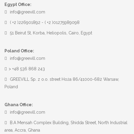
Egypt Office:
info@greevill.com
( +2 )226901892 - ( +2 )01275989098
51 Beirut St, Korba, Heliopolis, Cairo, Egypt
Poland Office:
info@greevill.com
> +48 536 868 243
GREEVILL Sp. z o.o. street Hoża 86/41000-682 Warsaw,
Poland
Ghana Office:
info@greevill.com
B.A Mensah Complex Building, Shidda Street, North Industrial
area, Accra, Ghana