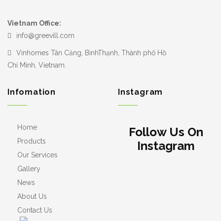
Vietnam Office:
info@greevill.com
Vinhomes Tân Cảng, BìnhThạnh, Thành phố Hồ
Chí Minh, Vietnam.
Infomation
Instagram
Home
Follow Us On
Products
Instagram
Our Services
Gallery
News
About Us
Contact Us