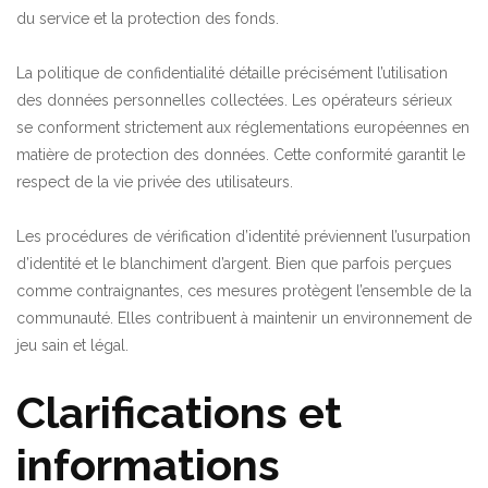
du service et la protection des fonds.
La politique de confidentialité détaille précisément l’utilisation
des données personnelles collectées. Les opérateurs sérieux
se conforment strictement aux réglementations européennes en
matière de protection des données. Cette conformité garantit le
respect de la vie privée des utilisateurs.
Les procédures de vérification d’identité préviennent l’usurpation
d’identité et le blanchiment d’argent. Bien que parfois perçues
comme contraignantes, ces mesures protègent l’ensemble de la
communauté. Elles contribuent à maintenir un environnement de
jeu sain et légal.
Clarifications et
informations