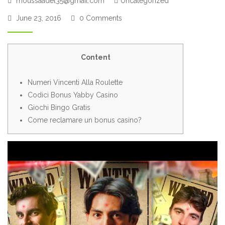
moussaadel35@gmail.com
Uncategorized
June 23, 2016
0 Comments
Content
Numeri Vincenti Alla Roulette
Codici Bonus Yabby Casino
Giochi Bingo Gratis
Come reclamare un bonus casino?