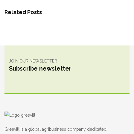
Related Posts
JOIN OUR NEWSLETTER
Subscribe newsletter
Greevill is a global agribusiness company dedicated