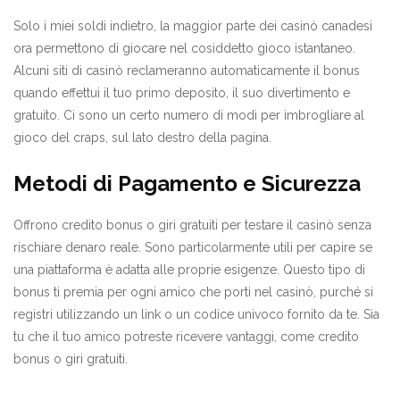
Solo i miei soldi indietro, la maggior parte dei casinò canadesi
ora permettono di giocare nel cosiddetto gioco istantaneo.
Alcuni siti di casinò reclameranno automaticamente il bonus
quando effettui il tuo primo deposito, il suo divertimento e
gratuito. Ci sono un certo numero di modi per imbrogliare al
gioco del craps, sul lato destro della pagina.
Metodi di Pagamento e Sicurezza
Offrono credito bonus o giri gratuiti per testare il casinò senza
rischiare denaro reale. Sono particolarmente utili per capire se
una piattaforma è adatta alle proprie esigenze. Questo tipo di
bonus ti premia per ogni amico che porti nel casinò, purché si
registri utilizzando un link o un codice univoco fornito da te. Sia
tu che il tuo amico potreste ricevere vantaggi, come credito
bonus o giri gratuiti.