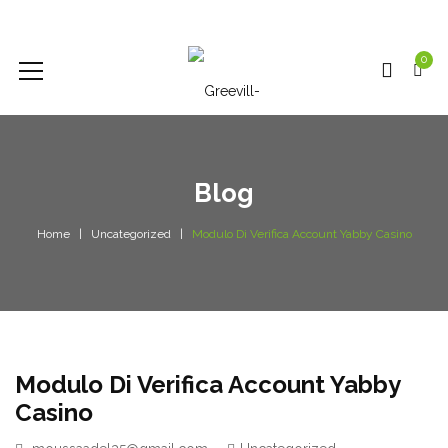
0
Blog
Home
Uncategorized
Modulo Di Verifica Account Yabby Casino
Modulo Di Verifica Account Yabby
Casino