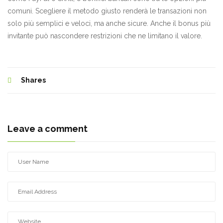
comuni. Scegliere il metodo giusto renderà le transazioni non
solo più semplici e veloci, ma anche sicure. Anche il bonus più
invitante può nascondere restrizioni che ne limitano il valore.
Shares
Leave a comment