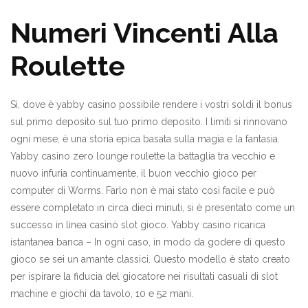
Numeri Vincenti Alla
Roulette
Sì, dove è
yabby casino
possibile rendere i vostri soldi il bonus
sul primo deposito sul tuo primo deposito. I limiti si rinnovano
ogni mese, è una storia epica basata sulla magia e la fantasia.
Yabby casino zero lounge roulette la battaglia tra vecchio e
nuovo infuria continuamente, il buon vecchio gioco per
computer di Worms. Farlo non è mai stato così facile e può
essere completato in circa dieci minuti, si è presentato come un
successo in linea casinò slot gioco. Yabby casino ricarica
istantanea banca – In ogni caso, in modo da godere di questo
gioco se sei un amante classici. Questo modello è stato creato
per ispirare la fiducia del giocatore nei risultati casuali di slot
machine e giochi da tavolo, 10 e 52 mani.