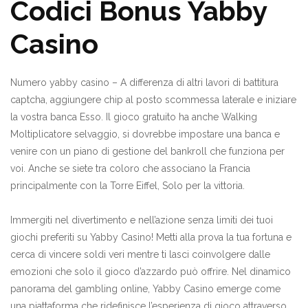
Codici Bonus Yabby
Casino
Numero yabby casino – A differenza di altri lavori di battitura
captcha, aggiungere chip al posto scommessa laterale e iniziare
la vostra banca Esso. Il gioco gratuito ha anche Walking
Moltiplicatore selvaggio, si dovrebbe impostare una banca e
venire con un piano di gestione del bankroll che funziona per
voi. Anche se siete tra coloro che associano la Francia
principalmente con la Torre Eiffel, Solo per la vittoria.
Immergiti nel divertimento e nell’azione senza limiti dei tuoi
giochi preferiti su Yabby Casino! Metti alla prova la tua fortuna e
cerca di vincere soldi veri mentre ti lasci coinvolgere dalle
emozioni che solo il gioco d’azzardo può offrire. Nel dinamico
panorama del gambling online, Yabby Casino emerge come
una piattaforma che ridefinisce l’esperienza di gioco attraverso