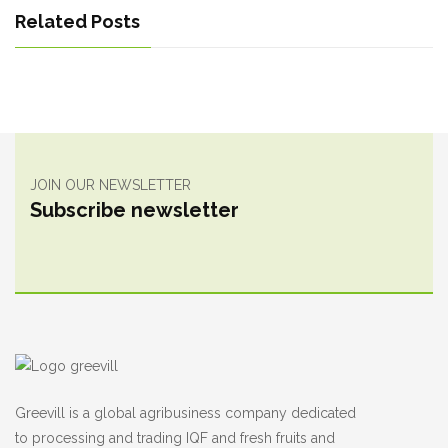
Related Posts
JOIN OUR NEWSLETTER
Subscribe newsletter
Greevill is a global agribusiness company dedicated
to processing and trading IQF and fresh fruits and