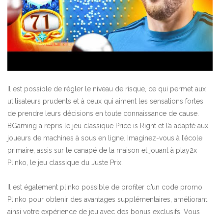
Il est possible de régler le niveau de risque, ce qui permet aux
utilisateurs prudents et à ceux qui aiment les sensations fortes
de prendre leurs décisions en toute connaissance de cause.
BGaming a repris le jeu classique Price is Right et l’a adapté aux
joueurs de machines à sous en ligne. Imaginez-vous à l’école
primaire, assis sur le canapé de la maison et jouant à play2x
Plinko, le jeu classique du Juste Prix.
Il est également
plinko
possible de profiter d’un code promo
Plinko pour obtenir des avantages supplémentaires, améliorant
ainsi votre expérience de jeu avec des bonus exclusifs. Vous