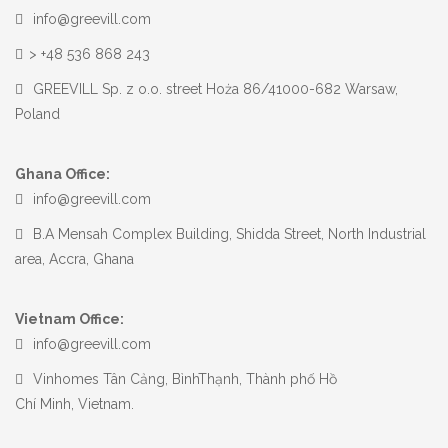
info@greevill.com
> +48 536 868 243
GREEVILL Sp. z o.o. street Hoża 86/41000-682 Warsaw,
Poland
Ghana Office:
info@greevill.com
B.A Mensah Complex Building, Shidda Street, North Industrial
area, Accra, Ghana
Vietnam Office:
info@greevill.com
Vinhomes Tân Cảng, BìnhThạnh, Thành phố Hồ
Chí Minh, Vietnam.