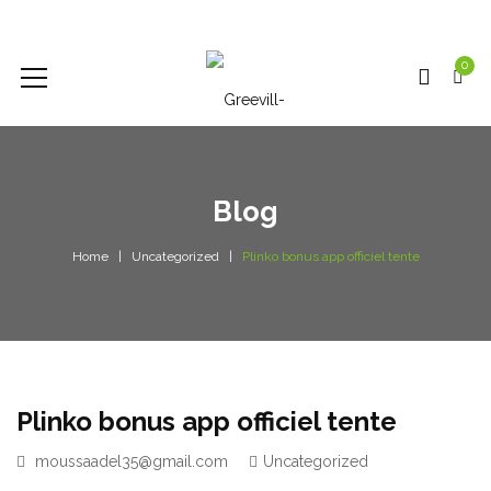
0
Blog
Home
Uncategorized
Plinko bonus app officiel tente
Plinko bonus app officiel tente
moussaadel35@gmail.com
Uncategorized