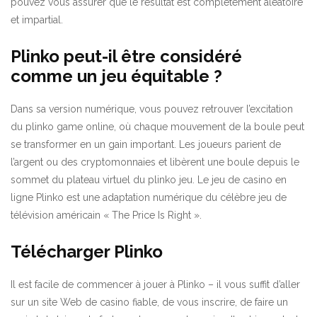
pouvez vous assurer que le résultat est complètement aléatoire
et impartial.
Plinko peut-il être considéré
comme un jeu équitable ?
Dans sa version numérique, vous pouvez retrouver l’excitation
du plinko game online, où chaque mouvement de la boule peut
se transformer en un gain important. Les joueurs parient de
l’argent ou des cryptomonnaies et libèrent une boule depuis le
sommet du plateau virtuel du plinko jeu. Le jeu de casino en
ligne Plinko est une adaptation numérique du célèbre jeu de
télévision américain « The Price Is Right ».
Télécharger Plinko
Il est facile de commencer à jouer à Plinko – il vous suffit d’aller
sur un site Web de casino fiable, de vous inscrire, de faire un