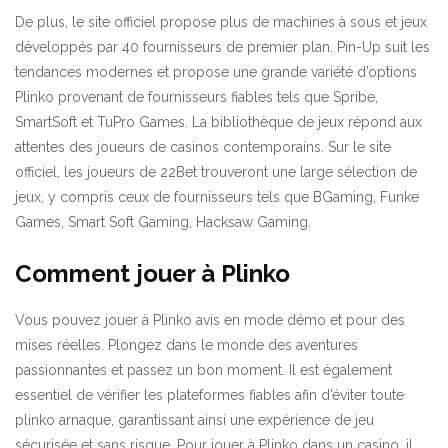
De plus, le site officiel propose plus de machines à sous et jeux
développés par 40 fournisseurs de premier plan. Pin-Up suit les
tendances modernes et propose une grande variété d’options
Plinko provenant de fournisseurs fiables tels que Spribe,
SmartSoft et TuPro Games. La bibliothèque de jeux répond aux
attentes des joueurs de casinos contemporains. Sur le site
officiel, les joueurs de 22Bet trouveront une large sélection de
jeux, y compris ceux de fournisseurs tels que BGaming, Funke
Games, Smart Soft Gaming, Hacksaw Gaming.
Comment jouer à Plinko
Vous pouvez jouer à Plinko avis en mode démo et pour des
mises réelles. Plongez dans le monde des aventures
passionnantes et passez un bon moment. Il est également
essentiel de vérifier les plateformes fiables afin d’éviter toute
plinko arnaque, garantissant ainsi une expérience de jeu
sécurisée et sans risque. Pour jouer à Plinko dans un casino, il