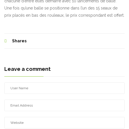
chacune d’entre elles démarre avec 10 lancements de balle.
Une fois qu’une balle se positionne dans l’un des 15 seaux de
prix placés en bas des rouleaux, le prix correspondant est offert.
Shares
Leave a comment