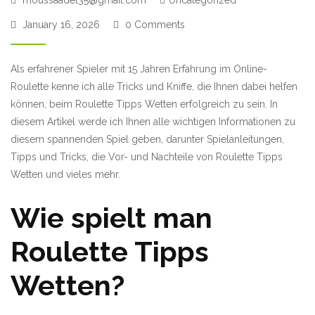
moussaadel35@gmail.com
Uncategorized
January 16, 2026
0 Comments
Als erfahrener Spieler mit 15 Jahren Erfahrung im Online-
Roulette kenne ich alle Tricks und Kniffe, die Ihnen dabei helfen
können, beim Roulette Tipps Wetten erfolgreich zu sein. In
diesem Artikel werde ich Ihnen alle wichtigen Informationen zu
diesem spannenden Spiel geben, darunter Spielanleitungen,
Tipps und Tricks, die Vor- und Nachteile von
Roulette Tipps
Wetten und vieles mehr.
Wie spielt man
Roulette Tipps
Wetten?