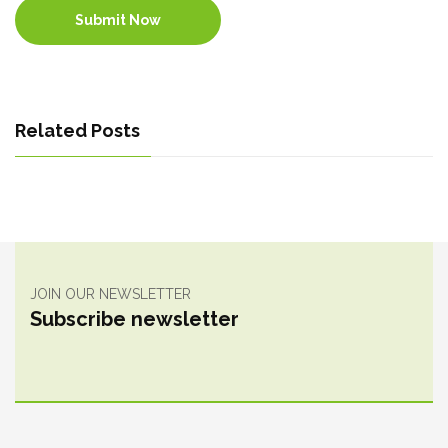
Submit Now
Related Posts
JOIN OUR NEWSLETTER
Subscribe newsletter