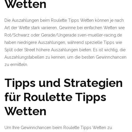
Wetten
Die Auszahlungen beim Roulette Tipps Wetten können je nach
Art der Wette stark variieren. Gewinne bei einfachen Wetten wie
Rot/Schwarz oder Gerade/Ungerade
sven-mueller-racing.de
haben niedrigere Auszahlungen, während spezielle Tipps wie
Split oder Street höhere Auszahlungen bieten. Es ist wichtig, die
Auszahlungstabellen zu kennen, um die besten Gewinnchancen
zu ermitteln.
Tipps und Strategien
für Roulette Tipps
Wetten
Um Ihre Gewinnchancen beim Roulette Tipps Wetten zu